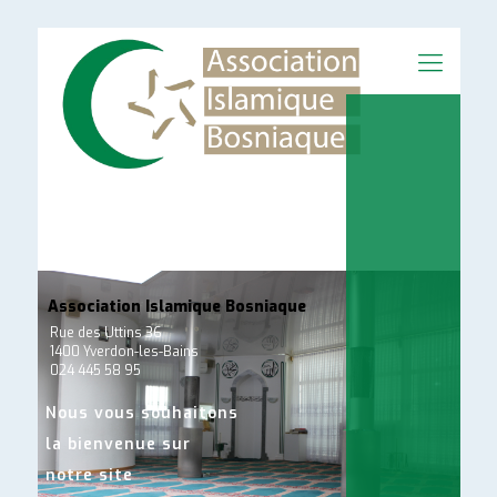
Association Islamique Bosniaque
Rue des Uttins 36
1400 Yverdon-les-Bains
024 445 58 95
Nous vous souhaitons
la bienvenue sur
notre site