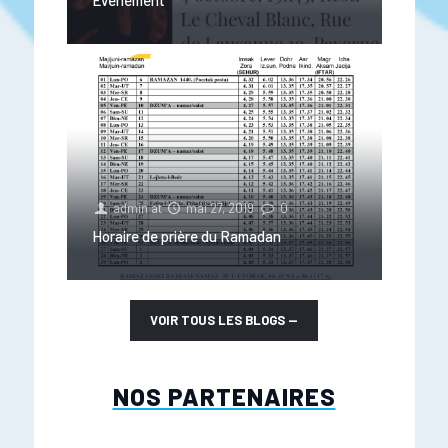
Événement
admin
at
mai 27, 2019
0
Horaire de prière du Ramadan
VOIR TOUS LES BLOGS
—
NOS PARTENAIRES