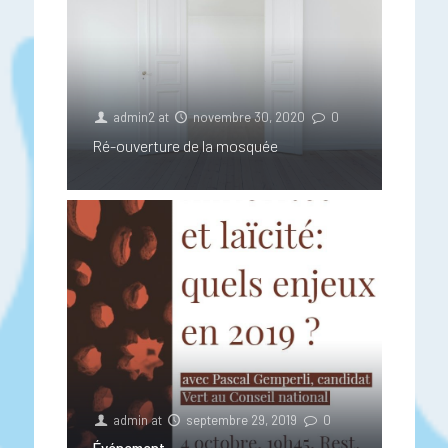
admin2
at
novembre 30, 2020
0
Ré-ouverture de la mosquée
admin
at
septembre 29, 2019
0