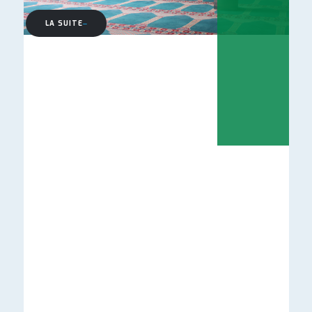
LA SUITE
—